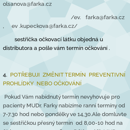
o
lsanova@farka.cz
/ev. farka@farka.cz
, ev .kupeckova@farka.cz/
sestřička očkovací látku objedná u
distributora a pošle vám termín očkování .
4.
POTŘEBUJI ZMĚNIT TERMÍN PREVENTIVNÍ
PROHLÍDKY NEBO OČKOVÁNÍ
Pokud Vám nabídnutý termín nevyhovuje pro
pacienty MUDr. Farky nabízíme ranní termíny od
7-7.30 hod nebo pondělky ve 14,30.Ale domluvte
se sestřičkou přesný termín od 8,00-10 hod na