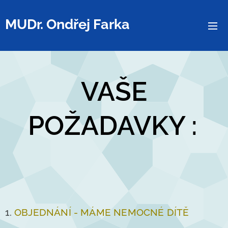
MUDr. Ondřej
Farka
spol s.r.o 2912 IČO
29120012
VAŠE
POŽADAVKY :
1.
OBJEDNÁNÍ - MÁME NEMOCNÉ DÍTĚ