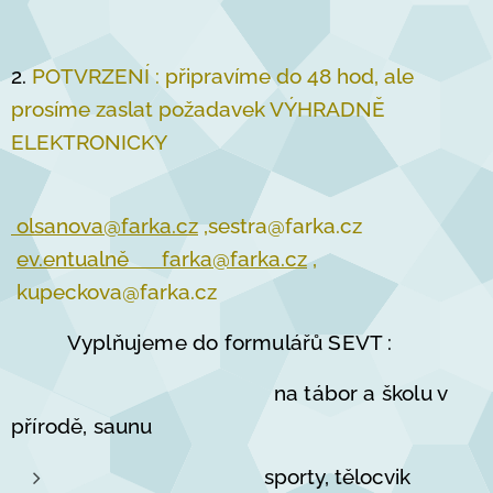
2.
POTVRZENÍ : připravíme do 48 hod, ale
prosíme zaslat požadavek VÝHRADNĚ
ELEKTRONICKY
olsanova@farka.cz
,sestra@farka.cz
ev.entualně farka@farka.cz
,
kupeckova@farka.cz
Vyplňujeme do formulářů SEVT :
na tábor a školu v
přírodě, saunu
sporty, tělocvik