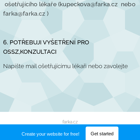
ošetřujícího lékaře (kupeckova@farka.cz nebo
farka@farka.cz )
6. POTŘEBUJI VYŠETŘENÍ PRO
OSSZ,KONZULTACI
Napište mail ošetřujícímu lékaři nebo zavolejte
farka.cz
Powered by
Webnode
Get started
Create your website for free!