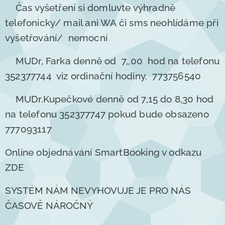
Čas vyšetření si domluvte výhradně
telefonicky/ mail ani WA či sms neohlídáme při
vyšetřování/ nemocní
MUDr, Farka denně od 7,,00 hod na telefonu
352377744 viz ordinační hodiny. 773756540
MUDr.Kupečkové denně od 7,15 do 8,30 hod
na telefonu 352377747 pokud bude obsazeno
777093117
Online objednávání SmartBooking v odkazu
ZDE
SYSTÉM NÁM NEVYHOVUJE JE PRO NÁS
ČASOVĚ NÁROČNÝ