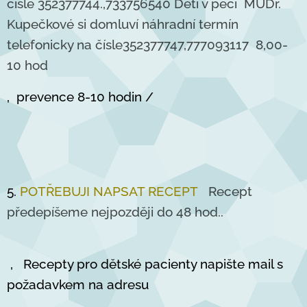
čísle 352377744.,733756540 Děti v péči MUDr.
Kupečkové si domluví náhradní termín
telefonicky na čísle352377747,777093117 8,00-
10 hod
, prevence 8-10 hodin /
5.
POTŘEBUJI NAPSAT RECEPT
Recept
předepíšeme nejpozději do 48 hod..
, Recepty pro dětské pacienty napište mail s
požadavkem na adresu